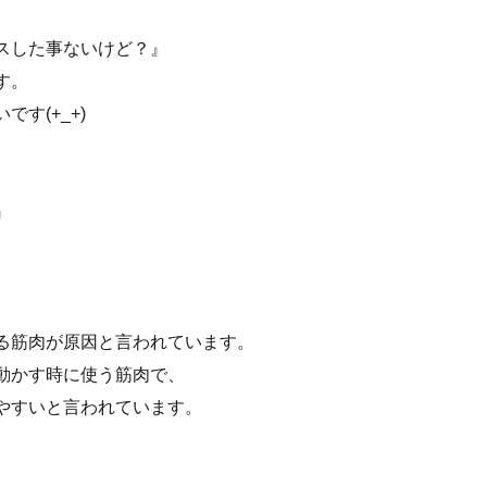
スした事ないけど？』
す。
す(+_+)
』
る筋肉が原因と言われています。
動かす時に使う筋肉で、
やすいと言われています。