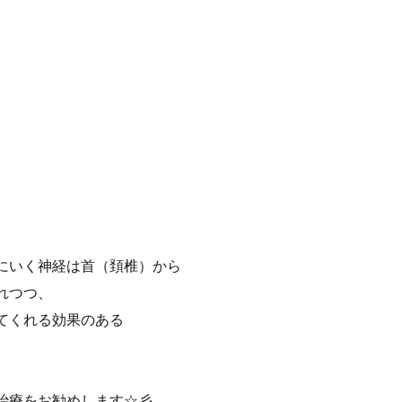
にいく神経は首（頚椎）から
れつつ、
てくれる効果のある
。
治療をお勧めします☆彡